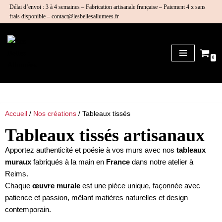
Délai d’envoi : 3 à 4 semaines – Fabrication artisanale française – Paiement 4 x sans
frais disponible – contact@lesbellesallumees.fr
Aller
au
contenu
0
Accueil
/
Nos créations
/ Tableaux tissés
Tableaux tissés artisanaux
Apportez authenticité et poésie à vos murs avec nos
tableaux
muraux
fabriqués à la main en
France
dans notre atelier à
Reims.
Chaque
œuvre murale
est une pièce unique, façonnée avec
patience et passion, mêlant matières naturelles et design
contemporain.