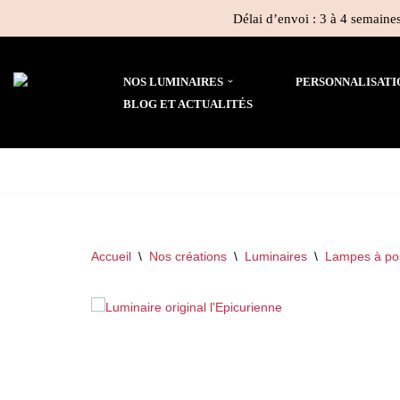
Délai d’envoi : 3 à 4 semaines
Aller
au
NOS LUMINAIRES
PERSONNALISATI
contenu
BLOG ET ACTUALITÉS
Accueil
\
Nos créations
\
Luminaires
\
Lampes à po