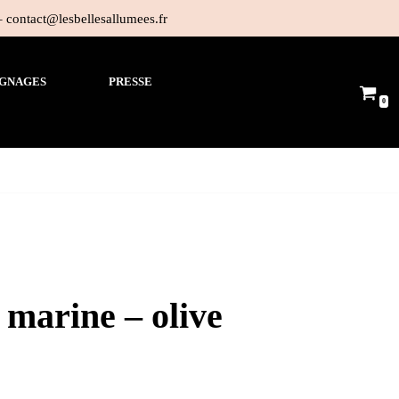
 – contact@lesbellesallumees.fr
GNAGES
PRESSE
0
 marine – olive