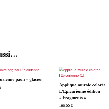
aussi…
urienne paon – glacier
Applique murale colorée
€
L’Epicurienne édition
« Fragments »
190,00
€