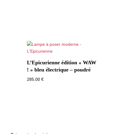
L’Epicurienne édition « WAW
! » bleu électrique – poudré
285,00
€