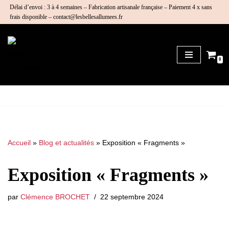
Délai d’envoi : 3 à 4 semaines – Fabrication artisanale française – Paiement 4 x sans
frais disponible – contact@lesbellesallumees.fr
Aller
au
contenu
0
Accueil
»
Blog et actualités
»
Exposition « Fragments »
Exposition « Fragments »
par
Clémence BROCHET
22 septembre 2024